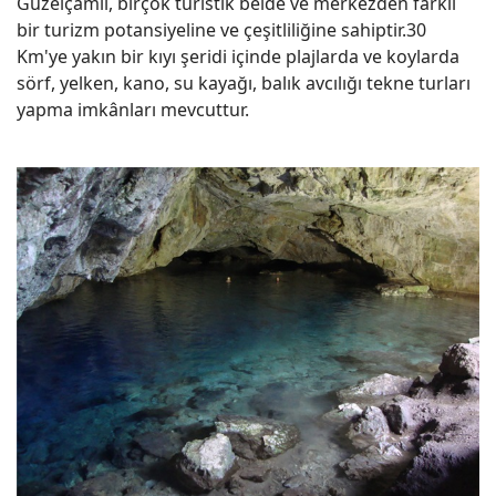
Güzelçamlı, birçok turistik belde ve merkezden farklı
bir turizm potansiyeline ve çeşitliliğine sahiptir.30
Km'ye yakın bir kıyı şeridi içinde plajlarda ve koylarda
sörf, yelken, kano, su kayağı, balık avcılığı tekne turları
yapma imkânları mevcuttur.