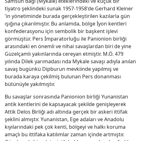
Samsun dağı (Mykale) eteklerindeki ve küçük bir
tiyatro şeklindeki sunak 1957-1958'de Gerhard Kleiner
'in yönetiminde burada gerçekleştirilen kazılarla gün
ışığına çıkarılmıştır. Bu anlamda, bölge İyon kentleri
konfederasyonu için sembolik bir başkent işlevi
görmüştür. Pers İmparatorluğu ile Panionion birliği
arasındaki en önemli ve nihai savaşlardan biri de yine
Güzelçamlı yakınlarında cereyan etmiştir. M.Ö. 479
yılında Dilek yarımadası nda Mykale savaşı adıyla anılan
savaş bugünkü Dipburun mevkiinde yapılmış ve
burada karaya çekilmiş bulunan Pers donanması
bütünüyle yakılmıştır.
Bu savaşlar sonrasında Panionion birliği Yunanistan
antik kentlerini de kapsayacak şekilde genişleyerek
Attik Delos Birliği adı altında gerçek bir askeri ittifak
şeklini almıştır. Yunanistan, Ege adaları ve Anadolu
kıyılarındaki pek çok kenti, bölgeyi ve halkı koruma
amaçlı bu ittifaka katılımlar zaman içinde artmıştır.