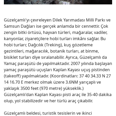
Güzelçamlı'yı çevreleyen Dilek Yarımadası Milli Parkı ve
Samsun Dağları ise gerçek anlamda bir cennettir. Çok
zengin bitki örtüsü, hayvan türleri, mağaralar, vadiler,
kanyonlar, ziyaretçilere hobi turları imkânı sağlar. Bu
hobi turları; Dağcılık (Treking), kuş gözetleme
gezintileri, mağaracılık, botanik turları, at binme,
bisiklet turları diye sıralanabilir. Ayrıca, Güzelçamlı da
Yamaç paraşütü de yapılmaktadır. 2007 yılında başlayan
yamaç paraşütü uçuşları Kaplan Kayası uçuş pistinden
(takeoff) yapılmaktadır. (Koordinatları: 37 40 34.33 N 27
14 16.70 E merkez olmak üzere 3.6NM yarıçaplı ve
yaklaşık 3500 feet (970 metre) yükseklik.)
Güzelçamlı'dan Kaplan Kayası pisti araç ile 35-40 dakika
olup, yol stabilizedir ve her türlü araç çıkabilir.
Güzelçamlı beldesi, turistik tesislerin ve ikinci