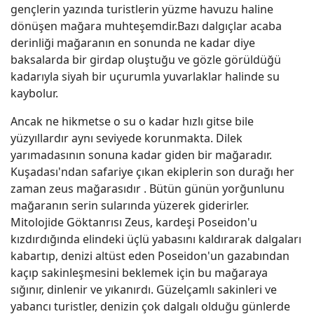
gençlerin yazında turistlerin yüzme havuzu haline
dönüşen mağara muhteşemdir.Bazı dalgıçlar acaba
derinliği mağaranın en sonunda ne kadar diye
baksalarda bir girdap oluştuğu ve gözle görüldüğü
kadarıyla siyah bir uçurumla yuvarlaklar halinde su
kaybolur.
Ancak ne hikmetse o su o kadar hızlı gitse bile
yüzyıllardır aynı seviyede korunmakta. Dilek
yarımadasının sonuna kadar giden bir mağaradır.
Kuşadası'ndan safariye çıkan ekiplerin son durağı her
zaman zeus mağarasıdır . Bütün günün yorğunlunu
mağaranın serin sularında yüzerek giderirler.
Mitolojide Göktanrısı Zeus, kardeşi Poseidon'u
kızdırdığında elindeki üçlü yabasını kaldırarak dalgaları
kabartıp, denizi altüst eden Poseidon'un gazabından
kaçıp sakinleşmesini beklemek için bu mağaraya
sığınır, dinlenir ve yıkanırdı. Güzelçamlı sakinleri ve
yabancı turistler, denizin çok dalgalı olduğu günlerde