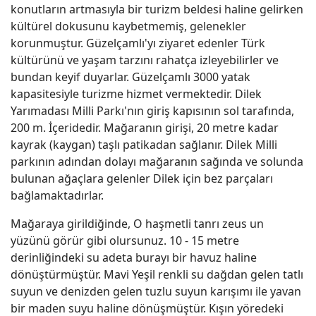
konutların artmasıyla bir turizm beldesi haline gelirken
kültürel dokusunu kaybetmemiş, gelenekler
korunmuştur. Güzelçamlı'yı ziyaret edenler Türk
kültürünü ve yaşam tarzını rahatça izleyebilirler ve
bundan keyif duyarlar. Güzelçamlı 3000 yatak
kapasitesiyle turizme hizmet vermektedir. Dilek
Yarımadası Milli Parkı'nın giriş kapısının sol tarafında,
200 m. İçeridedir. Mağaranın girişi, 20 metre kadar
kayrak (kaygan) taşlı patikadan sağlanır. Dilek Milli
parkının adından dolayı mağaranın sağında ve solunda
bulunan ağaçlara gelenler Dilek için bez parçaları
bağlamaktadırlar.
Mağaraya girildiğinde, O haşmetli tanrı zeus un
yüzünü görür gibi olursunuz. 10 - 15 metre
derinliğindeki su adeta burayı bir havuz haline
dönüştürmüştür. Mavi Yeşil renkli su dağdan gelen tatlı
suyun ve denizden gelen tuzlu suyun karışımı ile yavan
bir maden suyu haline dönüşmüştür. Kışın yöredeki