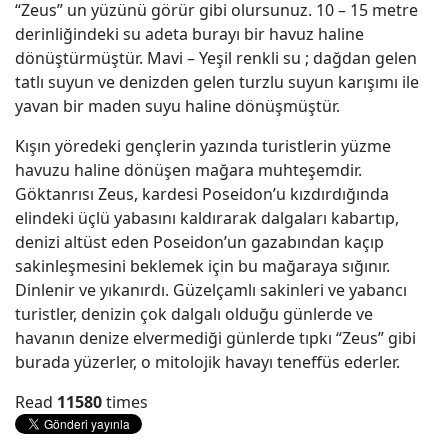
“Zeus” un yüzünü görür gibi olursunuz. 10 – 15 metre
derinliğindeki su adeta burayı bir havuz haline
dönüştürmüştür. Mavi – Yeşil renkli su ; dağdan gelen
tatlı suyun ve denizden gelen turzlu suyun karışımı ile
yavan bir maden suyu haline dönüşmüştür.
Kışın yöredeki gençlerin yazında turistlerin yüzme
havuzu haline dönüşen mağara muhteşemdir.
Göktanrısı Zeus, kardesi Poseidon’u kızdırdığında
elindeki üçlü yabasını kaldırarak dalgaları kabartıp,
denizi altüst eden Poseidon’un gazabından kaçıp
sakinleşmesini beklemek için bu mağaraya sığınır.
Dinlenir ve yıkanırdı. Güzelçamlı sakinleri ve yabancı
turistler, denizin çok dalgalı olduğu günlerde ve
havanın denize elvermediği günlerde tıpkı “Zeus” gibi
burada yüzerler, o mitolojik havayı teneffüs ederler.
Read
11580
times