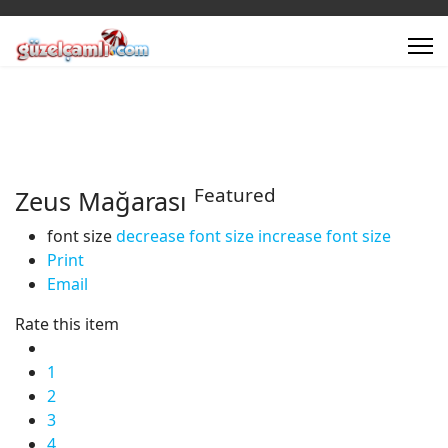
Featured
Zeus Mağarası
font size
decrease font size
increase font size
Print
Email
Rate this item
1
2
3
4